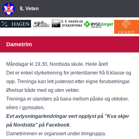
IL Veten
Dametrim
Måndagar kl 19.30, Nordsida skule. Heile året!
Det er enkel styrketrening for jenter/damer frå 8.klasse og
opp. Treninga kan lett justerast etter eigne forutsetningar.
Øvelsar både med og uten vekter.
Treninga er utandørs på bana mellom påske og oktober,
ellers i gymsalen.
Evt avlysningar/endringar vert opplyst på "Kva skjer
på Nordsida" på Facebook.
Dametrimmen er organisert under trimgruppa.