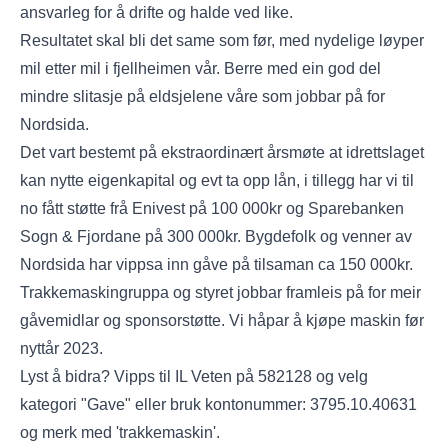
ansvarleg for å drifte og halde ved like.
Resultatet skal bli det same som før, med nydelige løyper
mil etter mil i fjellheimen vår. Berre med ein god del
mindre slitasje på eldsjelene våre som jobbar på for
Nordsida.
Det vart bestemt på ekstraordinært årsmøte at idrettslaget
kan nytte eigenkapital og evt ta opp lån, i tillegg har vi til
no fått støtte frå Enivest på 100 000kr og Sparebanken
Sogn & Fjordane på 300 000kr. Bygdefolk og venner av
Nordsida har vippsa inn gåve på tilsaman ca 150 000kr.
Trakkemaskingruppa og styret jobbar framleis på for meir
gåvemidlar og sponsorstøtte. Vi håpar å kjøpe maskin før
nyttår 2023.
Lyst å bidra? Vipps til IL Veten på 582128 og velg
kategori "Gave" eller bruk kontonummer: 3795.10.40631
og merk med 'trakkemaskin'.