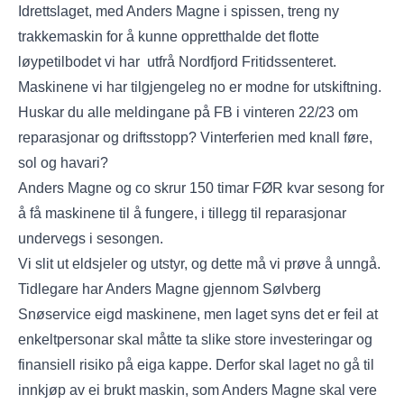
Idrettslaget, med Anders Magne i spissen, treng ny
trakkemaskin for å kunne oppretthalde det flotte
løypetilbodet vi har utfrå Nordfjord Fritidssenteret.
Maskinene vi har tilgjengeleg no er modne for utskiftning.
Huskar du alle meldingane på FB i vinteren 22/23 om
reparasjonar og driftsstopp? Vinterferien med knall føre,
sol og havari?
Anders Magne og co skrur 150 timar FØR kvar sesong for
å få maskinene til å fungere, i tillegg til reparasjonar
undervegs i sesongen.
Vi slit ut eldsjeler og utstyr, og dette må vi prøve å unngå.
Tidlegare har Anders Magne gjennom Sølvberg
Snøservice eigd maskinene, men laget syns det er feil at
enkeltpersonar skal måtte ta slike store investeringar og
finansiell risiko på eiga kappe. Derfor skal laget no gå til
innkjøp av ei brukt maskin, som Anders Magne skal vere